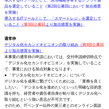
導入するITツールとして、決済機能を有するクラウド製
品を選定していること（第2回公募回において 加点措置
を実施）
導入するITツールとして、「スマートレジ」を選定して
いること（
第3回公募回
より加点措置を実施）
通常枠
デジタル化セカンドオピニオンの取り組み（
第3回公募回
より加点措置を実施）
本事業の通常枠の申請においては、交付申請締切時点で
「デジタル化セカンドオピニオン」を実施していること
で、審査における加点対象となります。
● 「デジタル化セカンドオピニオン」について
デジタル化を成果に繋げていくためには、「業務を良く
したい」「デジタル化を進めたいといった明確な目的意
識を持ち、経営者や責任者自身が粘り強くデジタル化へ
取り組むという強い意志が不可欠です。
そのため、ITベンダー以外の第三者とのオンライン面談