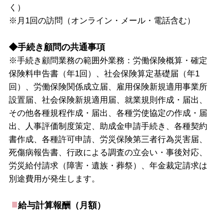
く）
※月1回の訪問（オンライン・メール・電話含む）
◆手続き顧問の共通事項
※
手続き顧問業務の範囲外業務：労働保険概算・確定
保険料申告書（年1回）、
社会保険算定基礎届（年1
回）、
労働保険関係成立届、
雇用保険新規適用事業所
設置届、
社会保険新規適用届、
就業規則作成・届出、
その他各種規程作成・届出、
各種労使協定の作成・届
出、
人事評価制度策定、
助成金申請手続き、
各種契約
書作成、
各種許可申請、
労災保険第三者行為災害届、
死傷病報告書、
行政による調査の立会い・事後対応、
労災給付請求（障害・遺族・葬祭）、
年金裁定請求は
別途費用が発生します。
給与計算報酬（月額）