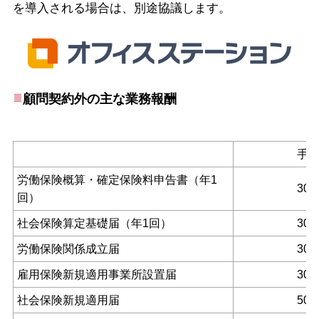
を導入される場合は、別途協議します。
顧問契約外の主な業務報酬
手
労働保険概算・確定保険料申告書（年1
30,
回）
社会保険算定基礎届（年1回）
30,
労働保険関係成立届
30,
雇用保険新規適用事業所設置届
30,
社会保険新規適用届
50,