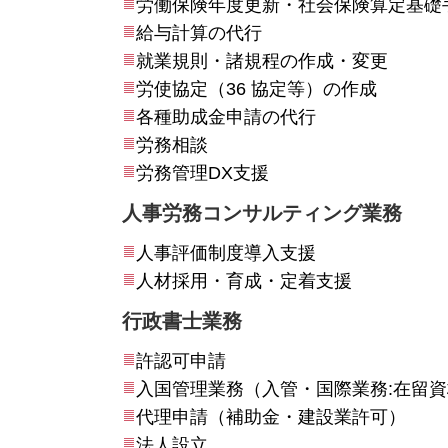
労働保険年度更新・社会保険算定基礎
給与計算の代行
就業規則・諸規程の作成・変更
労使協定（36 協定等）の作成
各種助成金申請の代行
労務相談
労務管理DX支援
人事労務コンサルティング業務
人事評価制度導入支援
人材採用・育成・定着支援
行政書士業務
許認可申請
入国管理業務（入管・国際業務:在留
代理申請（補助金・建設業許可）
法人設立