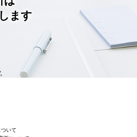
所は
します
について