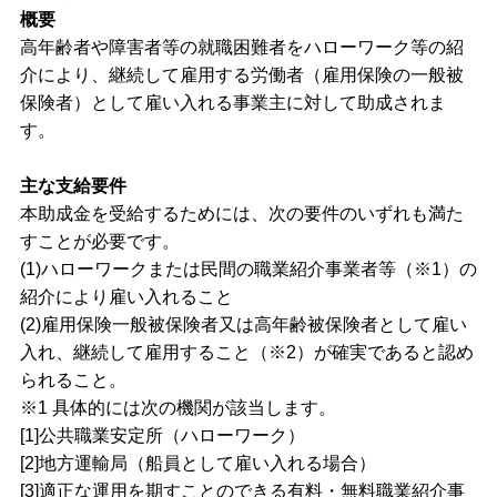
概要
高年齢者や障害者等の就職困難者をハローワーク等の紹
介により、継続して雇用する労働者（雇用保険の一般被
保険者）として雇い入れる事業主に対して助成されま
す。
主な支給要件
本助成金を受給するためには、次の要件のいずれも満た
すことが必要です。
(1)ハローワークまたは民間の職業紹介事業者等（※1）の
紹介により雇い入れること
(2)雇用保険一般被保険者又は高年齢被保険者として雇い
入れ、継続して雇用すること（※2）が確実であると認め
られること。
※1 具体的には次の機関が該当します。
[1]公共職業安定所（ハローワーク）
[2]地方運輸局（船員として雇い入れる場合）
[3]適正な運用を期すことのできる有料・無料職業紹介事